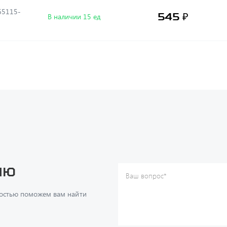
545 ₽
В наличии 15 ед
ию
Ваш вопрос
*
Телефон
*
достью поможем вам найти
Ваше имя
*
Ваша почта
Я согласен(а) с
Политикой ко
даю согласие на обработку м