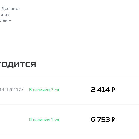
 Доставка
ти из
тей –
годится
2 414 ₽
естерня 2й передачи КПП Камаз 14-1701127
В наличии 2 ед
6 753 ₽
В наличии 1 ед