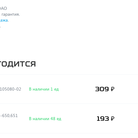
(ОАО
 гарантия.
дажа
.
.
годится
309 ₽
6105080-02
В наличии 1 ед
З-650,651
193 ₽
В наличии 48 ед