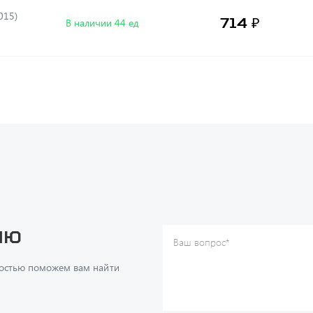
015)
714 ₽
В наличии 44 ед
ию
Ваш вопрос
*
Телефон
*
достью поможем вам найти
Ваше имя
*
Ваша почта
Я согласен(а) с
Политикой ко
даю согласие на обработку м