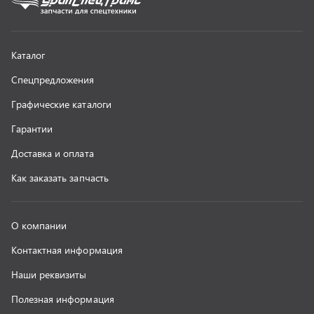
Контактная информация
Наши реквизиты
Полезная информация
Новости
г. Миасс
+7 (351) 211-16-93
+7 (3513) 53-18-18
+7 (3513) 53-19-19
+7 (992) 512-48-38
г. Миасс, Объездная дорога, д. 2/14
z@uralst.ru
ООО «УралСпецТранс»
,
2026