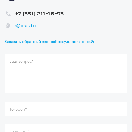
+7 (351) 211-16-93
z@uralst.ru
Заказать обратный звонок
Консультация онлайн
Ваш вопрос
*
Телефон
*
Ваше имя
*
Ваша почта
Я согласен(а) с
Политикой конфиденциальности
и даю
согласие на обработку моих персональных данных.
Отправить