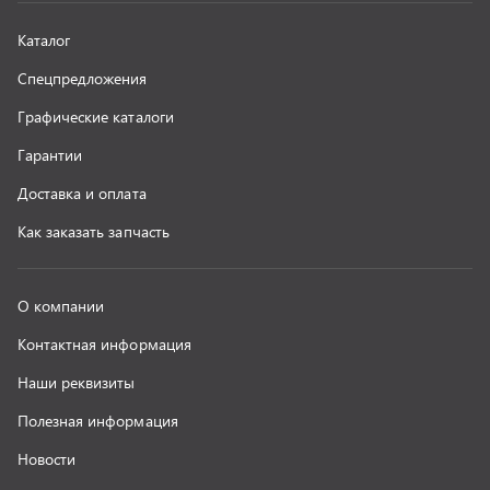
Наши реквизиты
Полезная информация
Новости
г. Миасс
+7 (351) 211-16-93
+7 (3513) 53-18-18
+7 (3513) 53-19-19
+7 (992) 512-48-38
г. Миасс, Объездная дорога, д. 2/14
z@uralst.ru
ООО «УралСпецТранс»
,
2026
Политика конфиденциальности