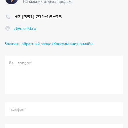
+7 (351) 211-16-93
z@uralst.ru
Заказать обратный звонок
Консультация онлайн
Ваш вопрос
*
Телефон
*
Ваше имя
*
Ваша почта
Я согласен(а) с
Политикой конфиденциальности
и даю
согласие на обработку моих персональных данных.
Отправить