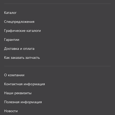
Наши реквизиты
Полезная информация
Новости
г. Миасс
+7 (351) 211-16-93
+7 (3513) 53-18-18
+7 (3513) 53-19-19
+7 (992) 512-48-38
г. Миасс, Объездная дорога, д. 2/14
z@uralst.ru
ООО «УралСпецТранс»
,
2026
Политика конфиденциальности