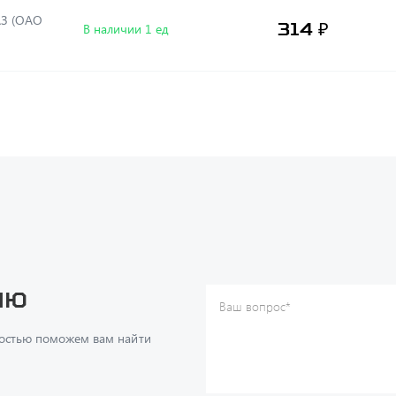
АЗ (ОАО
314 ₽
В наличии 1 ед
ию
Ваш вопрос
*
Телефон
*
достью поможем вам найти
Ваше имя
*
Ваша почта
Я согласен(а) с
Политикой ко
даю согласие на обработку м