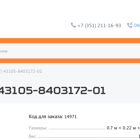
+7 (351) 211-16-93
Об
Т) 43105-8403172-01
43105-8403172-01
Код для заказа:
14971
Размеры:
0.7 м × 0.22 м ×
Вес: