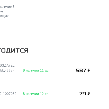
аличие 3.
ие
авщик
годится
ЯЗДА) дв.
587 ₽
ГБЦ) 335-
В наличии 11 ед
79 ₽
40-1007032
В наличии 12 ед