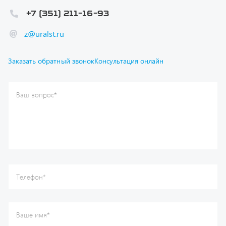
z@uralst.ru
Заказать обратный звонок
Консультация онлайн
Ваш вопрос
*
Телефон
*
Ваше имя
*
Ваша почта
Я согласен(а) с
Политикой конфиденциальности
и даю
согласие на обработку моих персональных данных.
Отправить