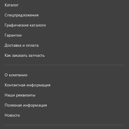
Полезная информация
Новости
г. Миасс
+7 (351) 211-16-93
+7 (3513) 53-18-18
+7 (3513) 53-19-19
+7 (992) 512-48-38
г. Миасс, Объездная дорога, д. 2/14
z@uralst.ru
ООО «УралСпецТранс»
,
2026
Политика конфиденциальности
Разработка -
ALGUS