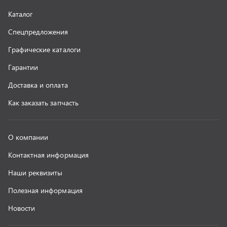
Наши реквизиты
Полезная информация
Новости
г. Миасс
+7 (351) 211-16-93
+7 (3513) 53-18-18
+7 (3513) 53-19-19
+7 (992) 512-48-38
г. Миасс, Объездная дорога, д. 2/14
z@uralst.ru
ООО «УралСпецТранс»
,
2026
Политика конфиденциальности
Разработка -
ALGUS