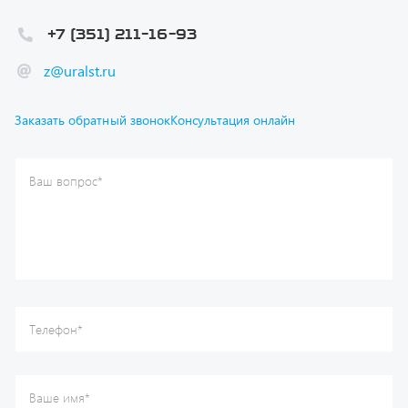
z@uralst.ru
Заказать обратный звонок
Консультация онлайн
Ваш вопрос
*
Телефон
*
Ваше имя
*
Ваша почта
Я согласен(а) с
Политикой конфиденциальности
и даю
согласие на обработку моих персональных данных.
Отправить