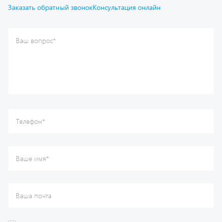
Ваш вопрос
*
Телефон
*
Ваше имя
*
Ваша почта
Я согласен(а) с
Политикой конфиденциальности
и даю
согласие на обработку моих персональных данных.
Отправить