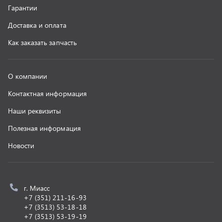
г. Миасс
+7 (351) 211-16-93
+7 (3513) 53-18-18
+7 (3513) 53-19-19
+7 (992) 512-48-38
г. Миасс, Объездная дорога, д. 2/14
z@uralst.ru
ООО «УралСпецТранс»
,
2026
Политика конфиденциальности
Разработка -
ALGUS