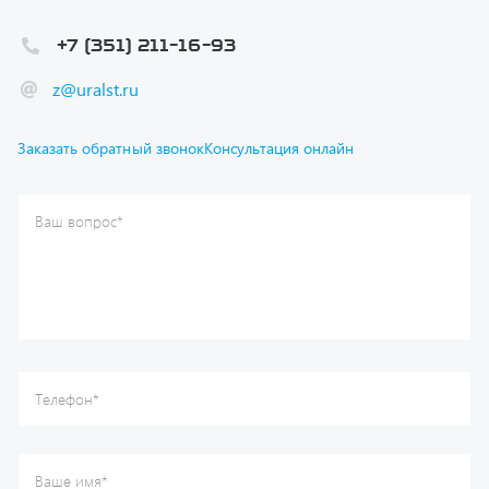
z@uralst.ru
Заказать обратный звонок
Консультация онлайн
Ваш вопрос
*
Телефон
*
Ваше имя
*
Ваша почта
Я согласен(а) с
Политикой конфиденциальности
и даю
согласие на обработку моих персональных данных.
Отправить