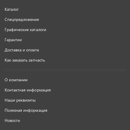
Наши реквизиты
Полезная информация
Новости
г. Миасс
+7 (351) 211-16-93
+7 (3513) 53-18-18
+7 (3513) 53-19-19
+7 (992) 512-48-38
г. Миасс, Объездная дорога, д. 2/14
z@uralst.ru
ООО «УралСпецТранс»
,
2026
Политика конфиденциальности
Разработка -
ALGUS