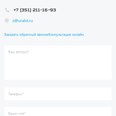
z@uralst.ru
Заказать обратный звонок
Консультация онлайн
Ваш вопрос
*
Телефон
*
Ваше имя
*
Ваша почта
Я согласен(а) с
Политикой конфиденциальности
и даю
согласие на обработку моих персональных данных.
Отправить