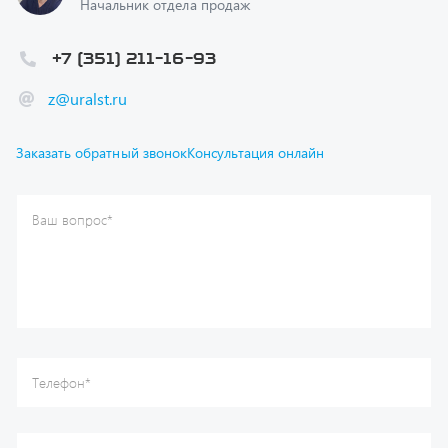
+7 (351) 211-16-93
z@uralst.ru
Заказать обратный звонок
Консультация онлайн
Ваш вопрос
*
Телефон
*
Ваше имя
*
Ваша почта
Я согласен(а) с
Политикой конфиденциальности
и даю
согласие на обработку моих персональных данных.
Отправить