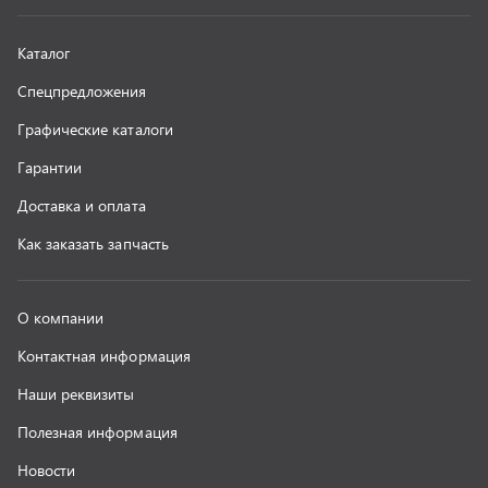
Наши реквизиты
Полезная информация
Новости
г. Миасс
+7 (351) 211-16-93
+7 (3513) 53-18-18
+7 (3513) 53-19-19
+7 (992) 512-48-38
г. Миасс, Объездная дорога, д. 2/14
z@uralst.ru
ООО «УралСпецТранс»
,
2026
Политика конфиденциальности