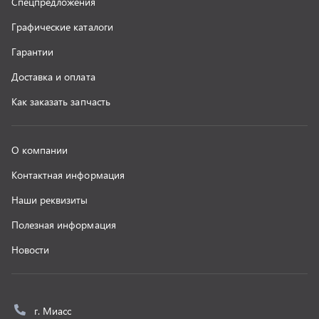
Новости
г. Миасс
+7 (351) 211-16-93
+7 (3513) 53-18-18
+7 (3513) 53-19-19
+7 (992) 512-48-38
г. Миасс, Объездная дорога, д. 2/14
z@uralst.ru
ООО «УралСпецТранс»
,
2026
Политика конфиденциальности
Разработка -
ALGUS