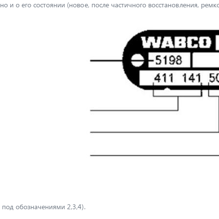
о и о его состоянии (новое, после частичного восстановления, ремк
 под обозначениями 2,3,4).