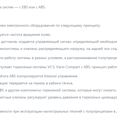
 систем — с EBS или с ABS.
нием электронного оборудования по следующему принципу:
ется частота вращения колес.
 датчиков, создается управляющий сигнал, определяющий необходи
осистемы и клапана, распределяющего нагрузку, на задней оси со
ую работу системы в разных условиях, а растормаживание полуприц
ускает тормозные системы VCS, Vario Compact с ABS, принцип работ
абота ABS контролируется блоком управления.
ия передается на панель в кабине тягача.
S и другие компоненты тормозной системы, которые могут снизить 
нитные клапаны регулируют уровень давления в тормозных цилиндр
ивности при эксплуатации магистральных тягачей с полуприцепами в