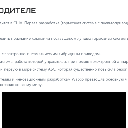
одителе
ится в США. Первая разработка (тормозная система с пневмоприво
лить признание компании поставщиком лучших тормозных систем дл
ма с электронно-пневматическим гибридным приводом.
система, работа которой управлялась при помощи электронной аппар
и первую в мире систему АБС, которая существенно повысила безопа
телям и инновационным разработкам Wabco превзошла основную ч
странах по всему миру.