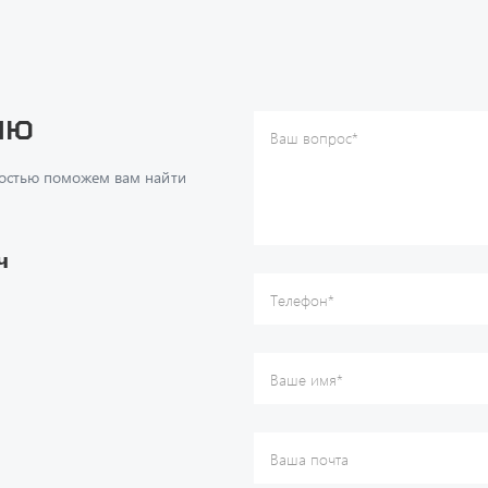
ию
Ваш вопрос
*
Телефон
*
достью поможем вам найти
Ваше имя
*
Ваша почта
Я согласен(а) с
Политикой ко
даю согласие на обработку м
ч
данных.