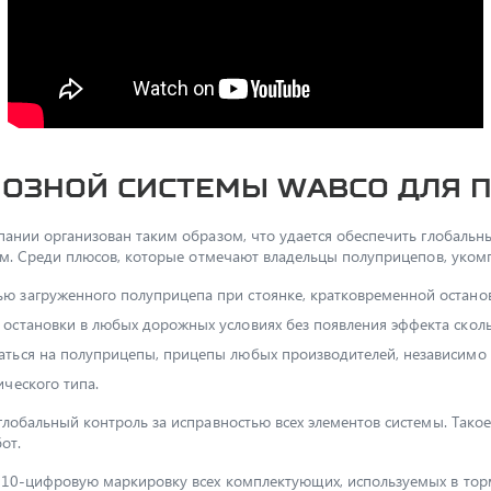
озной системы Wabco для 
нии организован таким образом, что удается обеспечить глобальный 
ем. Среди плюсов, которые отмечают владельцы полуприцепов, уко
ю загруженного полуприцепа при стоянке, кратковременной останов
 остановки в любых дорожных условиях без появления эффекта скол
аться на полуприцепы, прицепы любых производителей, независимо 
ческого типа.
обальный контроль за исправностью всех элементов системы. Такое
от.
10-цифровую маркировку всех комплектующих, используемых в торм