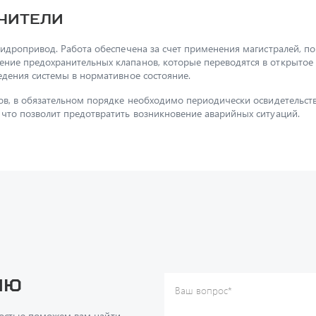
чители
гидропривод. Работа обеспечена за счет применения магистралей, 
ние предохранительных клапанов, которые переводятся в открытое
едения системы в нормативное состояние.
ов, в обязательном порядке необходимо периодически освидетельств
 что позволит предотвратить возникновение аварийных ситуаций.
ию
Ваш вопрос
*
Телефон
*
достью поможем вам найти