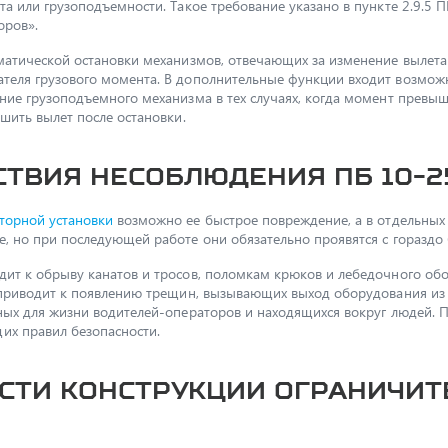
а или грузоподъемности. Такое требование указано в пункте 2.9.5 П
оров».
матической остановки механизмов, отвечающих за изменение вылета
еля грузового момента. В дополнительные функции входит возможн
ние грузоподъемного механизма в тех случаях, когда момент превы
шить вылет после остановки.
твия несоблюдения ПБ 10-2
торной установки
возможно ее быстрое повреждение, а в отдельных 
, но при последующей работе они обязательно проявятся с гораздо
дит к обрыву канатов и тросов, поломкам крюков и лебедочного об
 приводит к появлению трещин, вызывающих выход оборудования из с
ных для жизни водителей-операторов и находящихся вокруг людей. П
х правил безопасности.
сти конструкции ограничит