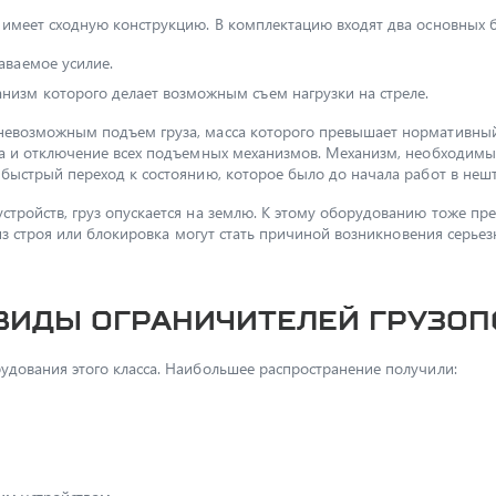
 имеет сходную конструкцию. В комплектацию входят два основных б
аваемое усилие.
изм которого делает возможным съем нагрузки на стреле.
невозможным подъем груза, масса которого превышает нормативный 
ка и отключение всех подъемных механизмов. Механизм, необходим
 быстрый переход к состоянию, которое было до начала работ в неш
стройств, груз опускается на землю. К этому оборудованию тоже пр
 из строя или блокировка могут стать причиной возникновения серье
виды ограничителей грузо
удования этого класса. Наибольшее распространение получили: