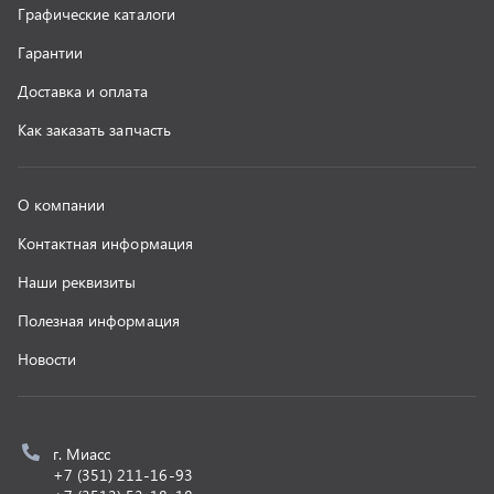
z@uralst.ru
ООО «УралСпецТранс»
,
2026
Политика конфиденциальности
Разработка -
ALGUS