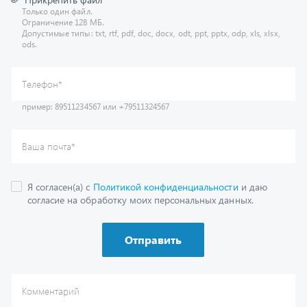
Допустимые типы: txt, rtf, pdf, doc, docx, odt, ppt, pptx, odp, xls, xlsx,
ods.
пример: 89511234567 или +79511324567
Телефон
*
Ваша почта
*
Я согласен(а) с
Политикой конфиденциальности
и даю
согласие на обработку моих персональных данных.
Отправить
Комментарий
Получить консультацию
У нас большой опыт по подбору запчастей, и мы с радостью