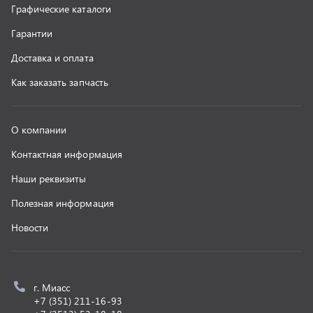
z@uralst.ru
ООО «УралСпецТранс»
,
2026
Политика конфиденциальности
Разработка -
ALGUS