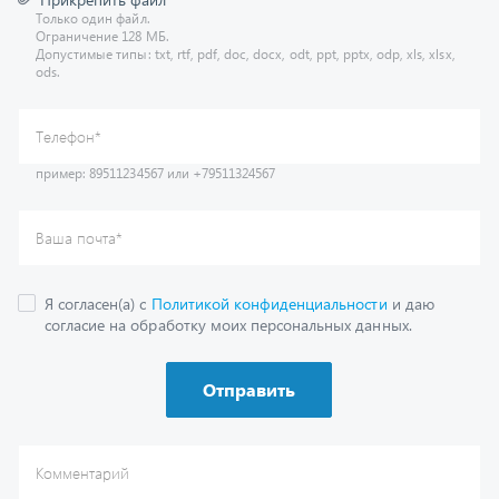
Допустимые типы: txt, rtf, pdf, doc, docx, odt, ppt, pptx, odp, xls, xlsx,
ods.
пример: 89511234567 или +79511324567
Телефон
*
Ваша почта
*
Я согласен(а) с
Политикой конфиденциальности
и даю
согласие на обработку моих персональных данных.
Отправить
Комментарий
Получить консультацию
У нас большой опыт по подбору запчастей, и мы с радостью