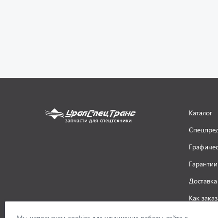
Каталог
Спецпре
Графичес
Гарантии
Доставка
Как заказ
ООО «УралСпецТранс»
,
2026
Политик
Мы используем cookies для улучшения работы сайта в