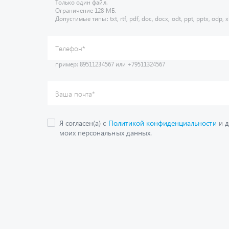
Только один файл.
Ограничение 128 МБ.
Допустимые типы: txt, rtf, pdf, doc, docx, odt, ppt, pptx, odp, xl
пример: 89511234567 или +79511324567
Телефон
*
Ваша почта
*
Я согласен(а) с
Политикой конфиденциальности
и д
моих персональных данных.
Получить консультац