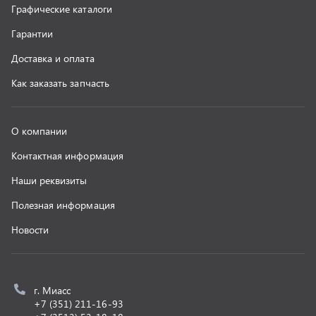
z@uralst.ru
ООО «УралСпецТранс»
,
2026
Политика конфиденциальности
Разработка -
ALGUS