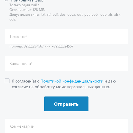
Допустимые типы: txt, rtf, pdf, doc, docx, odt, ppt, pptx, odp, xls, xlsx,
ods.
пример: 89511234567 или +79511324567
Телефон
*
Ваша почта
*
Я согласен(а) с
Политикой конфиденциальности
и даю
согласие на обработку моих персональных данных.
Отправить
Комментарий
Получить консультацию
У нас большой опыт по подбору запчастей, и мы с радостью