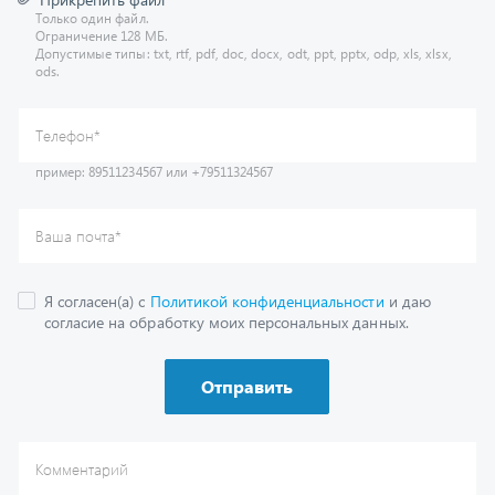
Допустимые типы: txt, rtf, pdf, doc, docx, odt, ppt, pptx, odp, xls, xlsx,
ods.
пример: 89511234567 или +79511324567
Телефон
*
Ваша почта
*
Я согласен(а) с
Политикой конфиденциальности
и даю
согласие на обработку моих персональных данных.
Отправить
Комментарий
Получить консультацию
У нас большой опыт по подбору запчастей, и мы с радостью