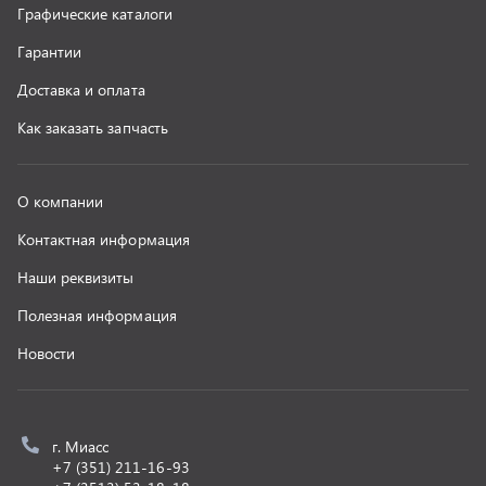
z@uralst.ru
ООО «УралСпецТранс»
,
2026
Политика конфиденциальности
Разработка -
ALGUS