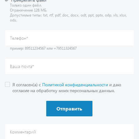
Допустимые типы: txt, rtf, pdf, doc, docx, odt, ppt, pptx, odp, xls, xlsx,
ods.
пример: 89511234567 или +79511324567
Телефон
*
Ваша почта
*
Я согласен(а) с
Политикой конфиденциальности
и даю
согласие на обработку моих персональных данных.
Отправить
Комментарий
Получить консультацию
У нас большой опыт по подбору запчастей, и мы с радостью