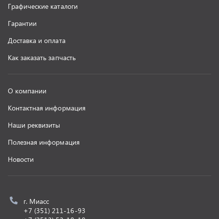
z@uralst.ru
ООО «УралСпецТранс»
,
2026
Политика конфиденциальности
Разработка -
ALGUS