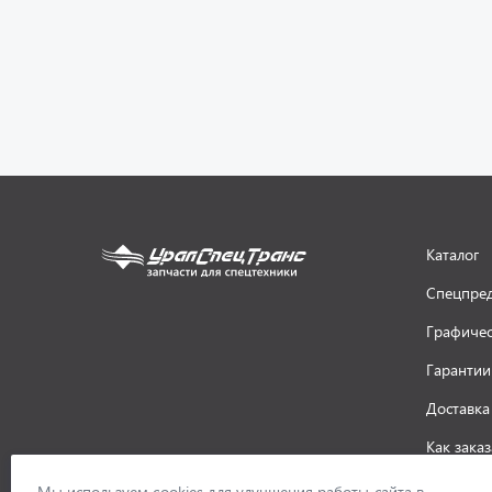
Каталог
Спецпре
Графичес
Гарантии
Доставка
Как заказ
ООО «УралСпецТранс»
,
2026
Политик
Мы используем cookies для улучшения работы сайта в