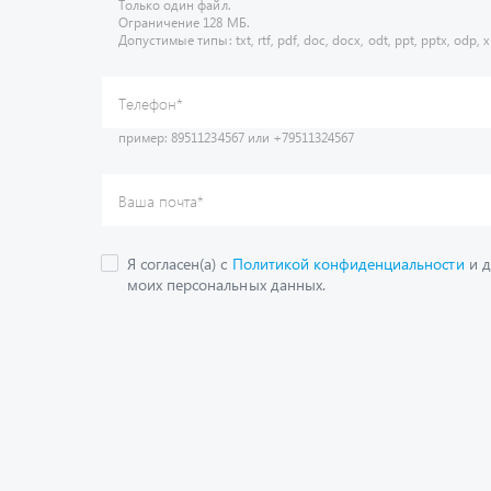
Только один файл.
Ограничение 128 МБ.
Допустимые типы: txt, rtf, pdf, doc, docx, odt, ppt, pptx, odp, xl
пример: 89511234567 или +79511324567
Телефон
*
Ваша почта
*
Я согласен(а) с
Политикой конфиденциальности
и д
моих персональных данных.
Получить консультац