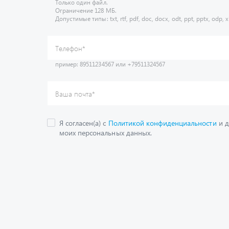
Только один файл.
Ограничение 128 МБ.
Допустимые типы: txt, rtf, pdf, doc, docx, odt, ppt, pptx, odp, xl
пример: 89511234567 или +79511324567
Телефон
*
Ваша почта
*
Я согласен(а) с
Политикой конфиденциальности
и д
моих персональных данных.
Получить консультац