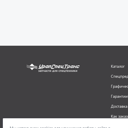
Каталог
Спецпре
Графичес
Гарантии
Доставка
Как заказ
ООО «УралСпецТранс»
,
2026
Политик
Мы используем cookies для улучшения работы сайта в