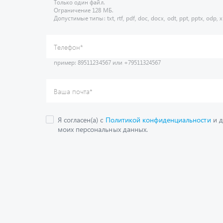
Только один файл.
Ограничение 128 МБ.
Допустимые типы: txt, rtf, pdf, doc, docx, odt, ppt, pptx, odp, xl
пример: 89511234567 или +79511324567
Телефон
*
Ваша почта
*
Я согласен(а) с
Политикой конфиденциальности
и д
моих персональных данных.
Получить консультац