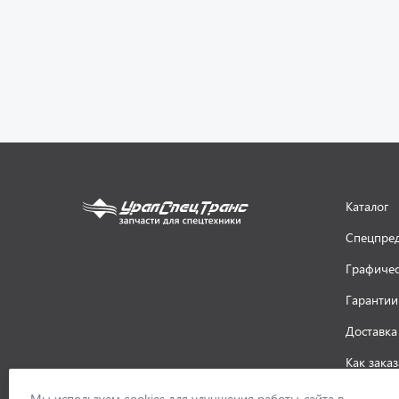
Каталог
Спецпре
Графичес
Гарантии
Доставка
Как заказ
ООО «УралСпецТранс»
,
2026
Политик
Мы используем cookies для улучшения работы сайта в