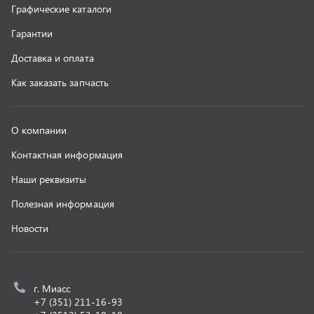
z@uralst.ru
ООО «УралСпецТранс»
,
2026
Политика конфиденциальности
Разработка -
ALGUS