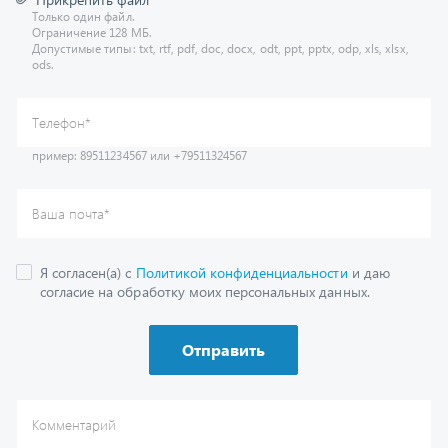
Допустимые типы: txt, rtf, pdf, doc, docx, odt, ppt, pptx, odp, xls, xlsx,
ods.
пример: 89511234567 или +79511324567
Телефон
*
Ваша почта
*
Я согласен(а) с
Политикой конфиденциальности
и даю
согласие на обработку моих персональных данных.
Отправить
Комментарий
Получить консультацию
У нас большой опыт по подбору запчастей, и мы с радостью