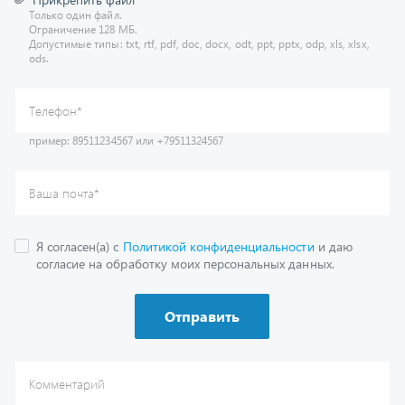
Допустимые типы: txt, rtf, pdf, doc, docx, odt, ppt, pptx, odp, xls, xlsx,
ods.
пример: 89511234567 или +79511324567
Телефон
*
Ваша почта
*
Я согласен(а) с
Политикой конфиденциальности
и даю
согласие на обработку моих персональных данных.
Отправить
Комментарий
Получить консультацию
У нас большой опыт по подбору запчастей, и мы с радостью