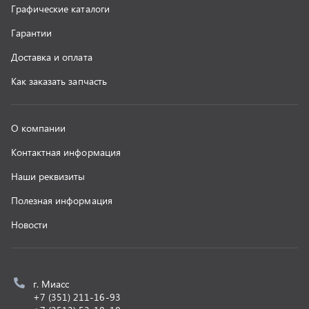
z@uralst.ru
ООО «УралСпецТранс»
,
2026
Политика конфиденциальности
Разработка -
ALGUS