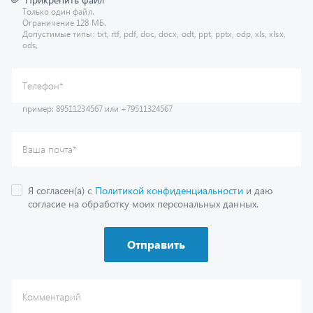
Допустимые типы: txt, rtf, pdf, doc, docx, odt, ppt, pptx, odp, xls, xlsx,
ods.
пример: 89511234567 или +79511324567
Телефон
*
Ваша почта
*
Я согласен(а) с
Политикой конфиденциальности
и даю
согласие на обработку моих персональных данных.
Отправить
Комментарий
Получить консультацию
У нас большой опыт по подбору запчастей, и мы с радостью