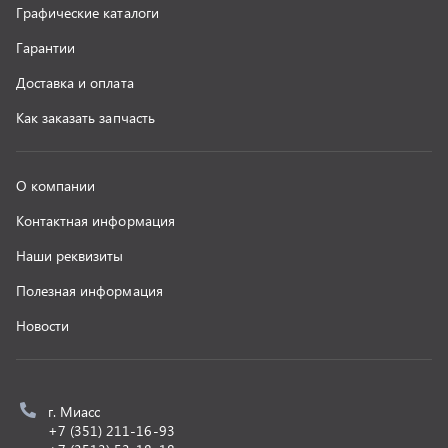
z@uralst.ru
ООО «УралСпецТранс»
,
2026
Политика конфиденциальности
Разработка -
ALGUS