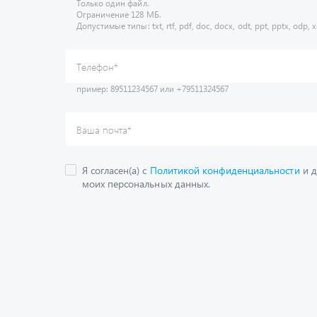
Только один файл.
Ограничение 128 МБ.
Допустимые типы: txt, rtf, pdf, doc, docx, odt, ppt, pptx, odp, xl
пример: 89511234567 или +79511324567
Телефон
*
Ваша почта
*
Я согласен(а) с
Политикой конфиденциальности
и д
моих персональных данных.
Получить консультац