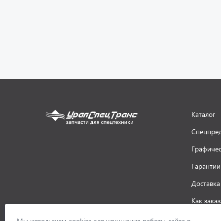
Каталог
Спецпре
Графичес
Гарантии
Доставка
Как заказ
ООО «УралСпецТранс»
,
2026
Политик
Мы используем cookies для улучшения работы сайта в