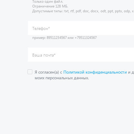
Только один файл.
Ограничение 128 МБ.
Допустимые типы: txt, rtf, pdf, doc, docx, odt, ppt, pptx, odp, xl
пример: 89511234567 или +79511324567
Телефон
*
Ваша почта
*
Я согласен(а) с
Политикой конфиденциальности
и д
моих персональных данных.
Получить консультац