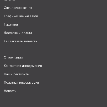
г. Миасс
+7 (351) 211-16-93
+7 (3513) 53-18-18
+7 (3513) 53-19-19
+7 (992) 512-48-38
г. Миасс, Объездная дорога, д. 2/14
z@uralst.ru
ООО «УралСпецТранс»
,
2026
Политика конфиденциальности
Разработка -
ALGUS