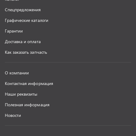
г. Миасс
+7 (351) 211-16-93
+7 (3513) 53-18-18
+7 (3513) 53-19-19
+7 (992) 512-48-38
г. Миасс, Объездная дорога, д. 2/14
z@uralst.ru
ООО «УралСпецТранс»
,
2026
Политика конфиденциальности
Разработка -
ALGUS