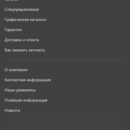
г. Миасс
+7 (351) 211-16-93
+7 (3513) 53-18-18
+7 (3513) 53-19-19
+7 (992) 512-48-38
г. Миасс, Объездная дорога, д. 2/14
z@uralst.ru
ООО «УралСпецТранс»
,
2026
Политика конфиденциальности
Разработка -
ALGUS