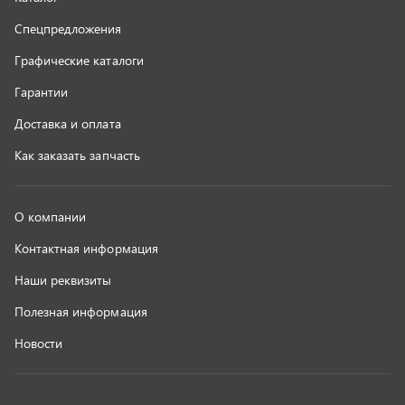
г. Миасс
+7 (351) 211-16-93
+7 (3513) 53-18-18
+7 (3513) 53-19-19
+7 (992) 512-48-38
г. Миасс, Объездная дорога, д. 2/14
z@uralst.ru
ООО «УралСпецТранс»
,
2026
Политика конфиденциальности
Разработка -
ALGUS