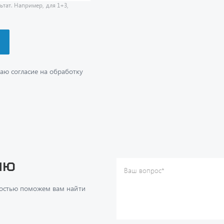
аю согласие на обработку
ию
Ваш вопрос
*
Телефон
*
достью поможем вам найти
Ваше имя
*
Ваша почта
Я согласен(а) с
Политикой ко
даю согласие на обработку м
ч
данных.