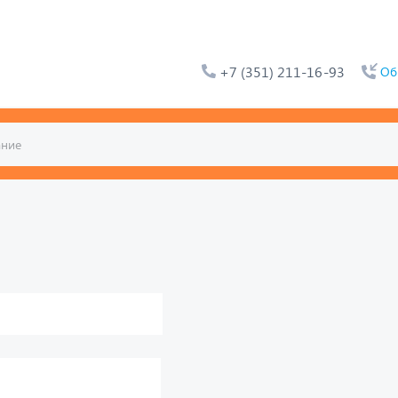
+7 (351) 211-16-93
Об
ьтат. Например, для 1+3,