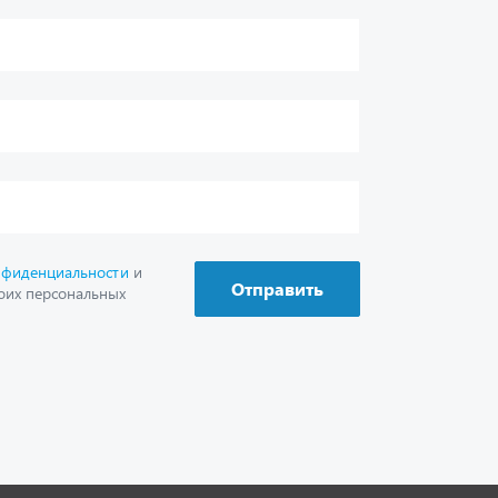
г. Миасс
+7 (351) 211-16-93
+7 (3513) 53-18-18
+7 (3513) 53-19-19
+7 (992) 512-48-38
г. Миасс, Объездная дорога, д. 2/14