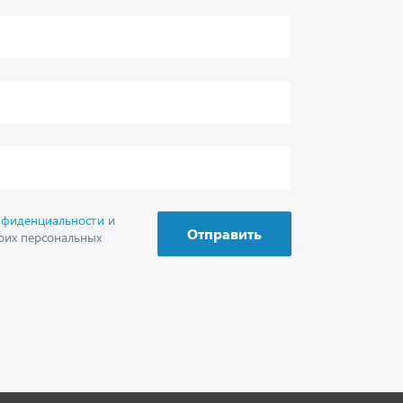
г. Миасс
+7 (351) 211-16-93
+7 (3513) 53-18-18
+7 (3513) 53-19-19
+7 (992) 512-48-38
г. Миасс, Объездная дорога, д. 2/14