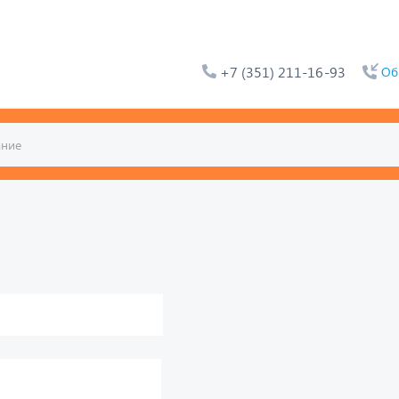
+7 (351) 211-16-93
Об
ьтат. Например, для 1+3,