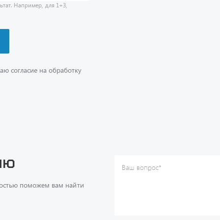
аю согласие на обработку
ию
Ваш вопрос
*
Телефон
*
достью поможем вам найти
Ваше имя
*
Ваша почта
Я согласен(а) с
Политикой ко
даю согласие на обработку м
ч
данных.