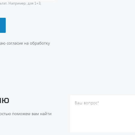
аю согласие на обработку
ию
Ваш вопрос
*
Телефон
*
достью поможем вам найти
Ваше имя
*
Ваша почта
Я согласен(а) с
Политикой ко
даю согласие на обработку м
ч
данных.