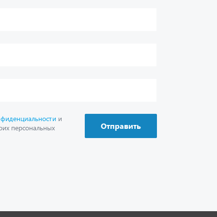
г. Миасс
+7 (351) 211-16-93
+7 (3513) 53-18-18
+7 (3513) 53-19-19
+7 (992) 512-48-38
г. Миасс, Объездная дорога, д. 2/14