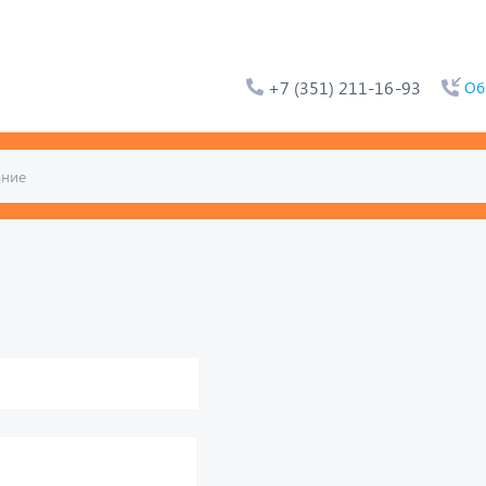
+7 (351) 211-16-93
Об
ьтат. Например, для 1+3,