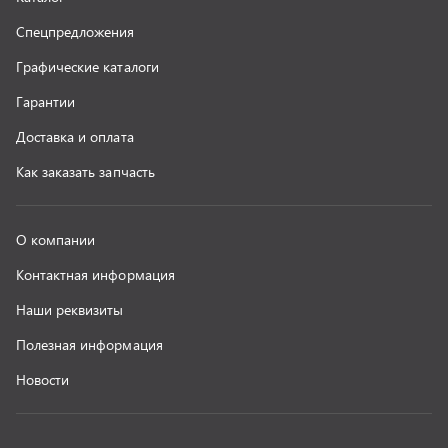
г. Миасс
+7 (351) 211-16-93
+7 (3513) 53-18-18
+7 (3513) 53-19-19
+7 (992) 512-48-38
г. Миасс, Объездная дорога, д. 2/14
z@uralst.ru
ООО «УралСпецТранс»
,
2026
Политика конфиденциальности
Разработка -
ALGUS