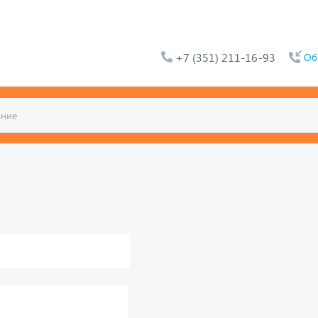
+7 (351) 211-16-93
Об
ьтат. Например, для 1+3,