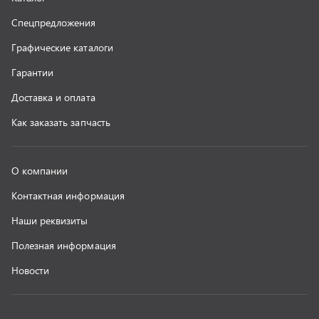
г. Миасс
+7 (351) 211-16-93
+7 (3513) 53-18-18
+7 (3513) 53-19-19
+7 (992) 512-48-38
г. Миасс, Объездная дорога, д. 2/14
z@uralst.ru
ООО «УралСпецТранс»
,
2026
Политика конфиденциальности
Разработка -
ALGUS