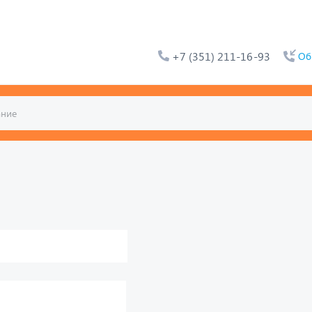
+7 (351) 211-16-93
Об
ьтат. Например, для 1+3,