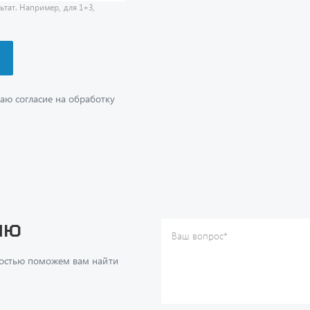
аю согласие на обработку
ию
Ваш вопрос
*
Телефон
*
достью поможем вам найти
Ваше имя
*
Ваша почта
Я согласен(а) с
Политикой ко
даю согласие на обработку м
ч
данных.