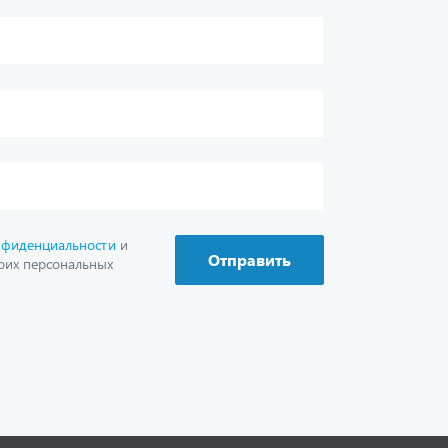
г. Миасс
+7 (351) 211-16-93
+7 (3513) 53-18-18
+7 (3513) 53-19-19
+7 (992) 512-48-38
г. Миасс, Объездная дорога, д. 2/14