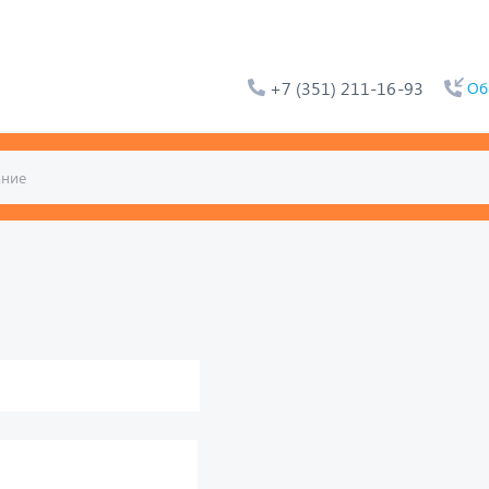
+7 (351) 211-16-93
Об
ьтат. Например, для 1+3,