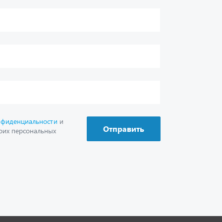
г. Миасс
+7 (351) 211-16-93
+7 (3513) 53-18-18
+7 (3513) 53-19-19
+7 (992) 512-48-38
г. Миасс, Объездная дорога, д. 2/14