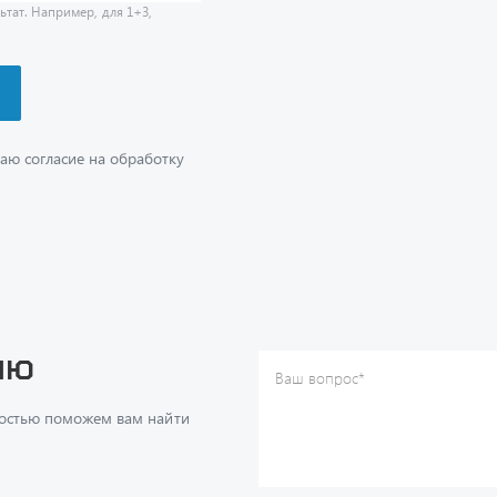
аю согласие на обработку
ию
Ваш вопрос
*
Телефон
*
достью поможем вам найти
Ваше имя
*
Ваша почта
Я согласен(а) с
Политикой ко
даю согласие на обработку м
ч
данных.