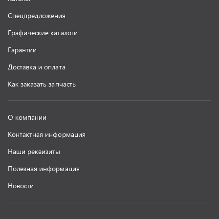
г. Миасс
+7 (351) 211-16-93
+7 (3513) 53-18-18
+7 (3513) 53-19-19
+7 (992) 512-48-38
г. Миасс, Объездная дорога, д. 2/14
z@uralst.ru
ООО «УралСпецТранс»
,
2026
Политика конфиденциальности
Разработка -
ALGUS