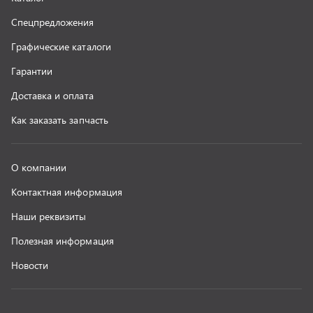
г. Миасс
+7 (351) 211-16-93
+7 (3513) 53-18-18
+7 (3513) 53-19-19
+7 (992) 512-48-38
г. Миасс, Объездная дорога, д. 2/14
z@uralst.ru
ООО «УралСпецТранс»
,
2026
Политика конфиденциальности
Разработка -
ALGUS