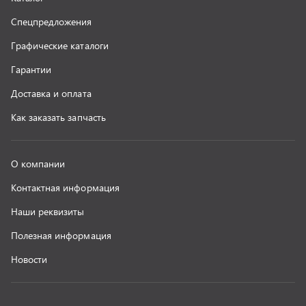
г. Миасс
+7 (351) 211-16-93
+7 (3513) 53-18-18
+7 (3513) 53-19-19
+7 (992) 512-48-38
г. Миасс, Объездная дорога, д. 2/14
z@uralst.ru
ООО «УралСпецТранс»
,
2026
Политика конфиденциальности
Разработка -
ALGUS