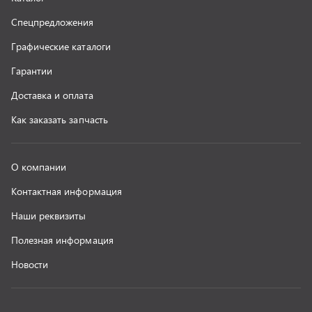
г. Миасс
+7 (351) 211-16-93
+7 (3513) 53-18-18
+7 (3513) 53-19-19
+7 (992) 512-48-38
г. Миасс, Объездная дорога, д. 2/14
z@uralst.ru
ООО «УралСпецТранс»
,
2026
Политика конфиденциальности
Разработка -
ALGUS