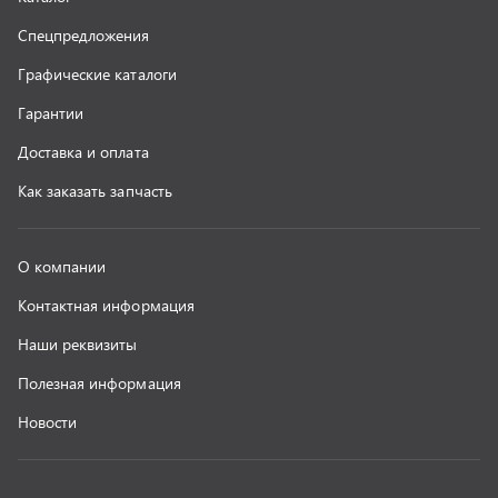
г. Миасс
+7 (351) 211-16-93
+7 (3513) 53-18-18
+7 (3513) 53-19-19
+7 (992) 512-48-38
г. Миасс, Объездная дорога, д. 2/14
z@uralst.ru
ООО «УралСпецТранс»
,
2026
Политика конфиденциальности
Разработка -
ALGUS